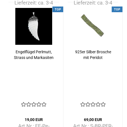
Lieferzeit:
ca. 3-4
Lieferzeit:
ca. 3-4
Tage
Tage
TOP
TOP
Engelflügel Perlmutt,
925er Silber Brosche
Strass und Markasiten
mit Peridot
19,00 EUR
69,00 EUR
Art.Nr.: EF-Pe-
Art.Nr.: S-BR-PER-