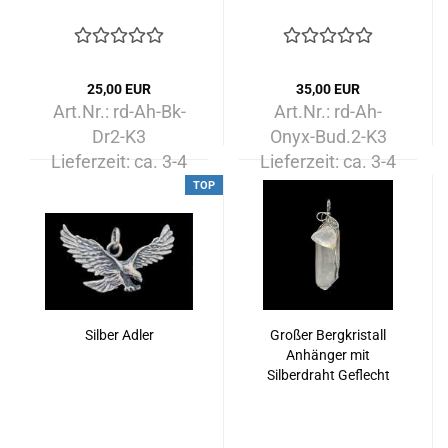
25,00 EUR
35,00 EUR
Art.Nr.: rd-Ah-Bk-
Art.Nr.: rd-Ah-
Dr2-K3
Onyx-Bud.2-K3
Lieferzeit:
ca. 3-4
Lieferzeit:
ca. 3-4
Tage
Tage
TOP
Silber Adler
Großer Bergkristall
Anhänger mit
Silberdraht Geflecht