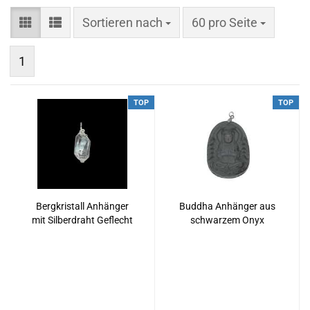
Sortieren nach
pro Seite
Sortieren nach
60 pro Seite
1
TOP
TOP
Bergkristall Anhänger
Buddha Anhänger aus
mit Silberdraht Geflecht
schwarzem Onyx