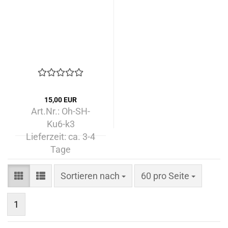
15,00 EUR
Art.Nr.: Oh-SH-
Ku6-k3
Lieferzeit:
ca. 3-4
Tage
Sortieren nach
pro Seite
Sortieren nach
60 pro Seite
1