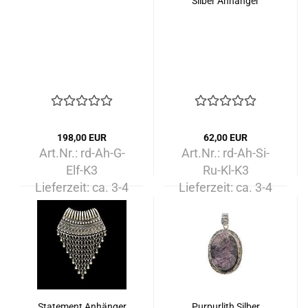
Silber Anhänger
198,00 EUR
62,00 EUR
Art.Nr.: rd-Ah-G-
Art.Nr.: rd-Ah-Si-
Elf-K3
Ru-Kl-K3
Lieferzeit:
ca. 3-4
Lieferzeit:
ca. 3-4
Tage
Tage
Statement Anhänger
Purpurlith Silber