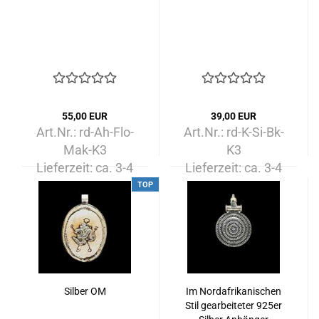
55,00 EUR
39,00 EUR
Art.Nr.: rd-Ah-Flo-
Art.Nr.: rd-K-Si-Bk-
Mak-K3
K3
Lieferzeit:
ca. 3-4
Lieferzeit:
ca. 3-4
Tage
Tage
TOP
Silber OM
Im Nordafrikanischen
Stil gearbeiteter 925er