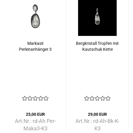
Markasit
Bergkristall Tropfen mit
Perlenanhänger 3
Kautschuk Kette
25,00 EUR
29,00 EUR
Art.Nr.: rd-Ah Per-
Art.Nr.: rd-Ah-Bk-K-
Maka3-K3
K3