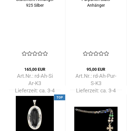
925 Silber
Anhänger
165,00 EUR
95,00 EUR
Art.Nr.: rd-Ah-Si
Art.Nr.: rd-Ah-Pur-
Ar-K3
S-K3
Lieferzeit:
ca. 3-4
Lieferzeit:
ca. 3-4
Tage
Tage
TOP