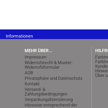
Informationen
MEHR ÜBER...
HILFR
Impressum
Farbtr
Farbtr
Widerrufsrecht & Muster-
Kunde
Widerrufsformular
Hinwei
AGB
Über u
Privatsphäre und Datenschutz
Kontakt
Versand- &
Zahlungsbedingungen
Verpackungslizenzierung
Hinweise entsprechend der