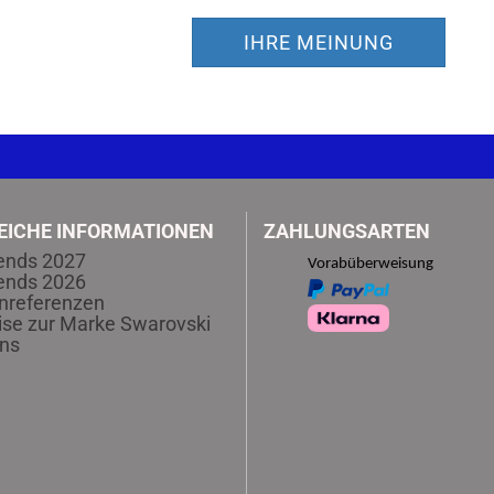
IHRE MEINUNG
EICHE INFORMATIONEN
ZAHLUNGSARTEN
ends 2027
Vorabüberweisung
ends 2026
nreferenzen
se zur Marke Swarovski
ns