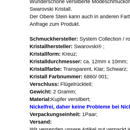
Wunderschöne versilberte Modeschmuckohr
Swarovski Kristall.
Der Obere Stein kann auch in anderen Farb
Anfrage zum Produkt.
Schmuckhersteller:
System Collection / ro
Kristallhersteller:
Swarovski
® ;
Kristallform:
Kreuz;
Kristalldurchmesser:
ca. 12mm x 10mm;
Kristallfarbe:
Transparent, Klar; Schwarz;
Kristall Farbnummer:
6860/ 001;
Verschluss:
Flügelrückteil;
Gewicht:
2 Gramm;
Material:
Kupfer versilbert;
Nickelfrei, daher keine Probleme bei Nick
Verpackungseinheit:
1Paar;
Versand:
Wir versenden unsere Artikel gut verpackt i