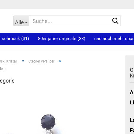
Suche
Alle
r schmuck (31)
80er jahre originale (33)
und noch mehr spann
»
»
ki Kristall
Stecker versilber
lein
O
K
tegorie
A
L
L
F