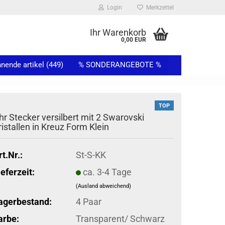
Login
Merkzettel
...
Ihr Warenkorb
0,00 EUR
ende artikel (449)
% SONDERANGEBOTE %
TOP
hr Stecker versilbert mit 2 Swarovski
ristallen in Kreuz Form Klein
rt.Nr.:
St-S-KK
ieferzeit:
ca. 3-4 Tage
(Ausland abweichend)
agerbestand:
4
Paar
arbe:
Transparent/ Schwarz