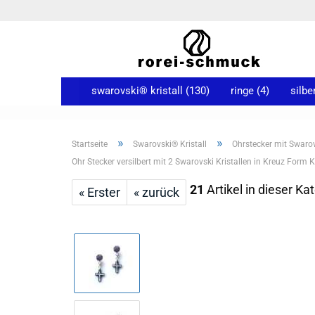
swarovski® kristall (130)
ringe (4)
silbe
»
»
Startseite
Swarovski® Kristall
Ohrstecker mit Swarovs
Ohr Stecker versilbert mit 2 Swarovski Kristallen in Kreuz Form K
21
Artikel in dieser Ka
« Erster
« zurück