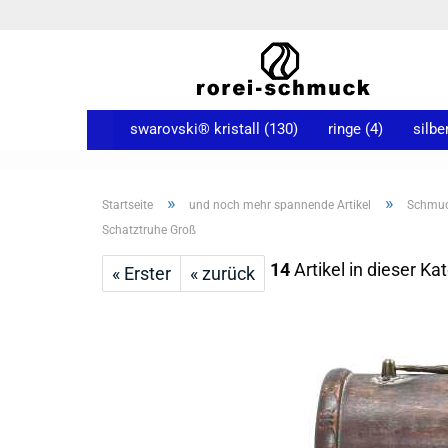
swarovski® kristall (130)
ringe (4)
silbe
»
»
Startseite
und noch mehr spannende Artikel
Schmuc
Schatztruhe Groß
14
Artikel in dieser Ka
« Erster
« zurück