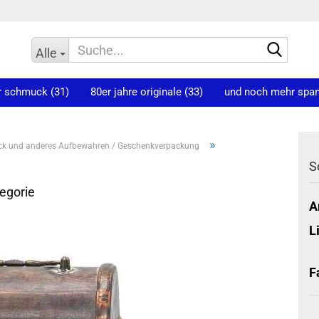
Suche
Alle
r schmuck (31)
80er jahre originale (33)
und noch mehr spann
»
k und anderes Aufbewahren / Geschenkverpackung
S
tegorie
A
L
F