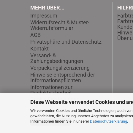
MEHR ÜBER...
HILFR
Impressum
Farbtr
Farbtr
Widerrufsrecht & Muster-
Kunde
Widerrufsformular
Hinwei
AGB
Über u
Privatsphäre und Datenschutz
Kontakt
Versand- &
Zahlungsbedingungen
Verpackungslizenzierung
Hinweise entsprechend der
Informationspflichten
Informationen zur
Produktsicherheit
Cookie Einstellungen
Diese Webseite verwendet Cookies und an
Wir verwenden Cookies und ähnliche Technologien, auch von D
gewährleisten, die Nutzung unseres Angebotes zu analysiere
Informationen finden Sie in unserer
Datenschutzerklärung
.
Vertrag widerrufen