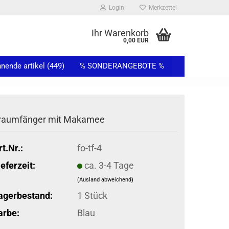
Login
Merkzettel
...
Ihr Warenkorb
0,00 EUR
ende artikel (449)
% SONDERANGEBOTE %
raumfänger mit Makamee
rt.Nr.:
fo-tf-4
ieferzeit:
ca. 3-4 Tage
(Ausland abweichend)
agerbestand:
1
Stück
arbe:
Blau