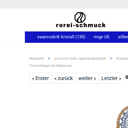
swarovski® kristall (130)
ringe (4)
silbe
»
»
Startseite
und noch mehr spannende Artikel
Kristall
Traumfänger mit Makamee
« Erster
« zurück
weiter »
Letzter »