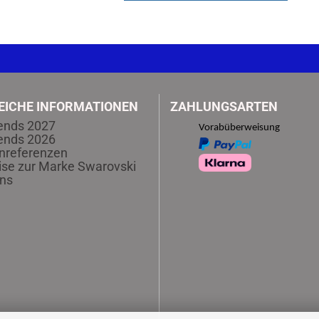
EICHE INFORMATIONEN
ZAHLUNGSARTEN
ends 2027
Vorabüberweisung
ends 2026
nreferenzen
se zur Marke Swarovski
ns