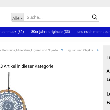
Suche
Alle
r schmuck (31)
80er jahre originale (33)
und noch mehr spann
»
»
e, Heilsteine, Mineralien, Figuren und Objekte
Figuren und Objekte
T
63
Artikel in dieser Kategorie
A
L
L
F