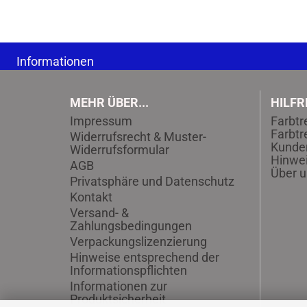
Informationen
MEHR ÜBER...
HILFR
Impressum
Farbtr
Farbtr
Widerrufsrecht & Muster-
Kunde
Widerrufsformular
Hinwei
AGB
Über u
Privatsphäre und Datenschutz
Kontakt
Versand- &
Zahlungsbedingungen
Verpackungslizenzierung
Hinweise entsprechend der
Informationspflichten
Informationen zur
Produktsicherheit