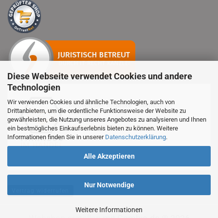
Diese Webseite verwendet Cookies und andere
Technologien
Wir verwenden Cookies und ähnliche Technologien, auch von
Mitglied der Initiative "Fairness im
Drittanbietern, um die ordentliche Funktionsweise der Website zu
Handel"
Informationen zur Initiative:
gewährleisten, die Nutzung unseres Angebotes zu analysieren und Ihnen
https://www.fairness-im-handel.de
ein bestmögliches Einkaufserlebnis bieten zu können. Weitere
Informationen finden Sie in unserer
Datenschutzerklärung
.
Alle Akzeptieren
Nur Notwendige
Vertrag widerrufen
Weitere Informationen